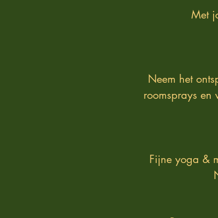
Met j
Neem het ontsp
roomsprays en w
Fijne yoga & 