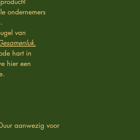
 product?
lle ondernemers
e.
eugel van
Gesamenluk.
de hart in
e hier een
e.
0uur aanwezig voor