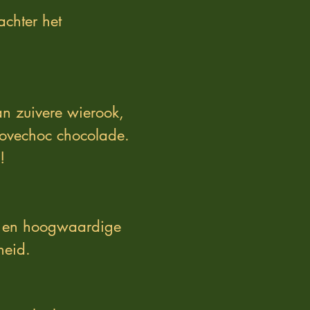
chter het
n zuivere wierook,
 Lovechoc chocolade.
!
n en hoogwaardige
heid.