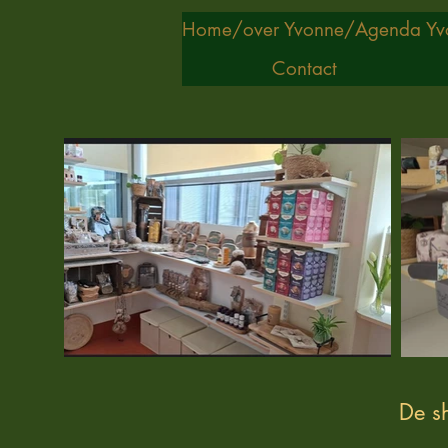
Home/
over Yvonne/
Agenda Yv
Contact
De sh