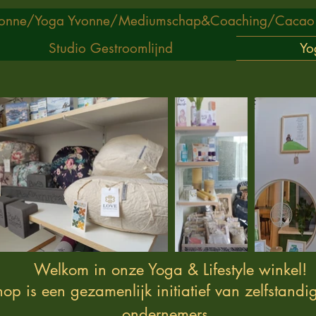
onne/
Yoga Yvonne/
Mediumschap&Coaching/
Cacao
Studio Gestroomlijnd
Yo
Welkom in onze Yoga & Lifestyle winkel!
op is een gezamenlijk initiatief van zelfstandig
ondernemers.