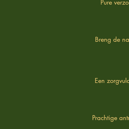
Pure verz
Breng de na
Een zorgvuld
Prachtige ant