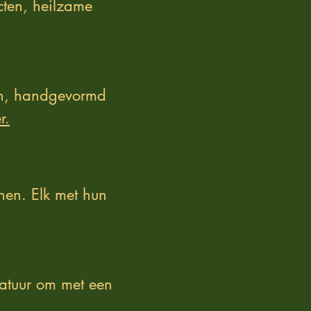
cten, heilzame
en, handgevormd
r.
nen. Elk met hun
ratuur om met een