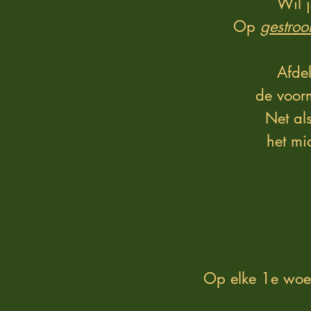
Wil 
Op
gestroo
Afdel
de voorm
Net al
het mi
Op elke 1e woe