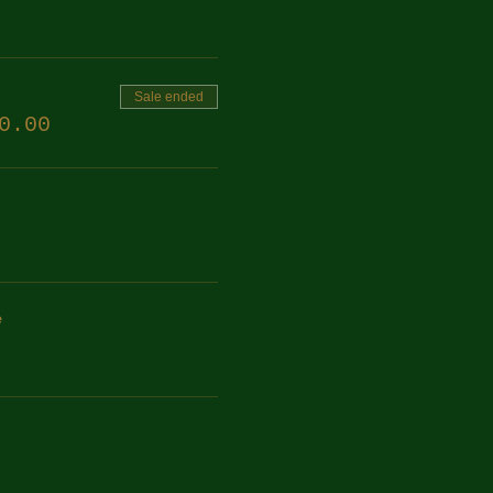
Sale ended
0.00
e