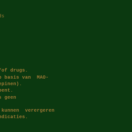
ds
/of drugs.
op basis van MAO-
epinen).
bent.
s geen
k kunnen verergeren
ndicaties.
en tijdelijk