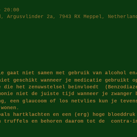
– 20:00
d, Argusvlinder 2a, 7943 RX Meppel, Netherlan
ie gaat niet samen met gebruik van alcohol en
iet geschikt wanneer je medicatie gebruikt 
e die het zenuwstelsel beinvloedt (Benzodiaz
monie niet de juiste tijd wanneer je zwanger 
ng, een glaucoom of los netvlies kun je teven
jwonen.
als hartklachten en een (erg) hoge bloeddru
n truffels en behoren daarom tot de contra-i
len zoals duizeligheid of kortademigheid kunn
jdens het gebruik van truffels.