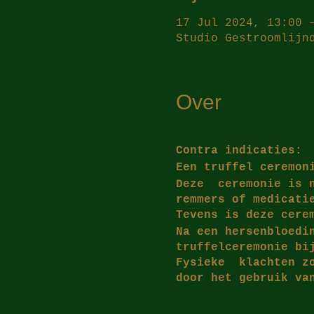
17 Jul 2024, 13:00 
Studio Gestroomlijn
Over
​Contra indicaties:
Een truffel ceremon
Deze ceremonie is n
remmers of medicati
Tevens is deze cere
Na een hersenbloedi
truffelceremonie bi
Fysieke klachten zo
door het gebruik va
​Fysieke verschijnse
versterkt worden ti