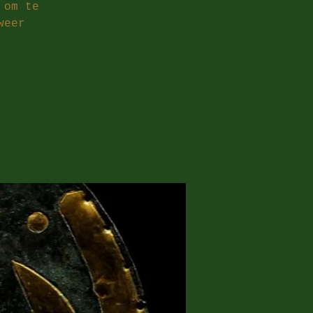
 om te
weer