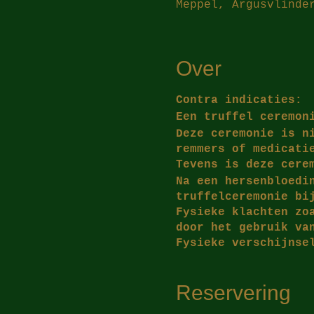
Meppel, Argusvlinde
Over
​Contra indicaties:
Een truffel ceremon
Deze ceremonie is n
remmers of medicati
Tevens is deze cere
Na een hersenbloedi
truffelceremonie bi
Fysieke klachten zo
door het gebruik va
​Fysieke verschijnse
versterkt worden ti
Reservering