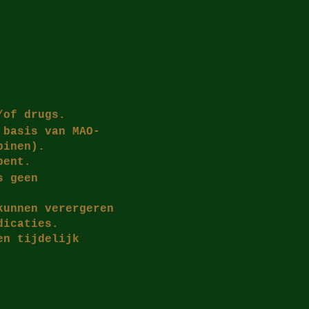
/of drugs.
 basis van MAO-
pinen).
bent.
s geen
kunnen verergeren
dicaties.
en tijdelijk