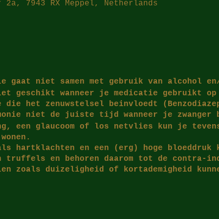
r 2a, 7943 RX Meppel, Netherlands
ie gaat niet samen met gebruik van alcohol en
iet geschikt wanneer je medicatie gebruikt op
e die het zenuwstelsel beinvloedt (Benzodiaze
monie niet de juiste tijd wanneer je zwanger 
ng, een glaucoom of los netvlies kun je teven
jwonen.
als hartklachten en een (erg) hoge bloeddruk 
n truffels en behoren daarom tot de contra-in
len zoals duizeligheid of kortademigheid kunn
jdens het gebruik van truffels.