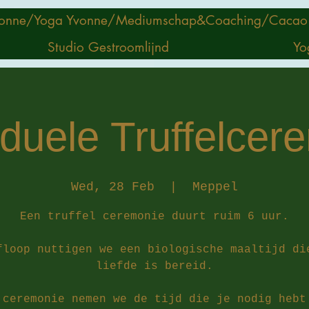
onne/
Yoga Yvonne/
Mediumschap&Coaching/
Cacao
Studio Gestroomlijnd
Yo
iduele Truffelce
Wed, 28 Feb
  |  
Meppel
Een truffel ceremonie duurt ruim 6 uur.
floop nuttigen we een biologische maaltijd di
liefde is bereid.
 ceremonie nemen we de tijd die je nodig hebt