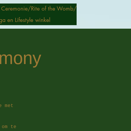
 Ceremonie/
Rite of the Womb/
ga en Lifestyle winkel
remony
e met
 om te