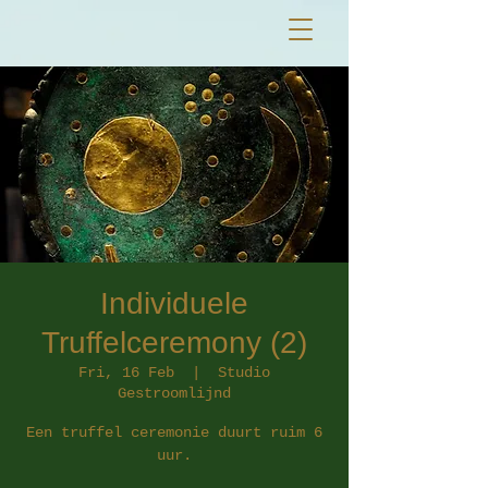
Individuele
Truffelceremony (2)
Fri, 16 Feb
  |  
Studio
Gestroomlijnd
Een truffel ceremonie duurt ruim 6
uur.