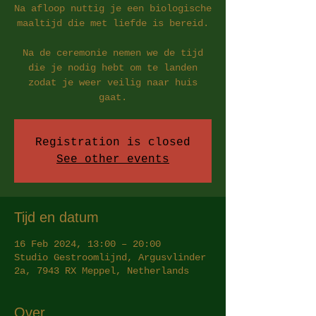
Na afloop nuttig je een biologische
maaltijd die met liefde is bereid.
Na de ceremonie nemen we de tijd
die je nodig hebt om te landen
zodat je weer veilig naar huis
gaat.
Registration is closed
See other events
Tijd en datum
16 Feb 2024, 13:00 – 20:00
Studio Gestroomlijnd, Argusvlinder
2a, 7943 RX Meppel, Netherlands
Over