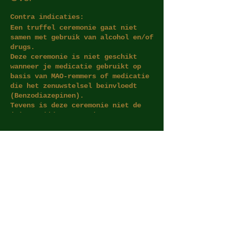
​Contra indicaties:
Een truffel ceremonie gaat niet
samen met gebruik van alcohol en/of
drugs.
Deze ceremonie is niet geschikt
wanneer je medicatie gebruikt op
basis van MAO-remmers of medicatie
die het zenuwstelsel beinvloedt
(Benzodiazepinen).
Tevens is deze ceremonie niet de
juiste tijd wanneer je zwanger
bent.
Na een hersenbloeding, een glaucoom
Reservering
of los netvlies kun je tevens geen
truffelceremonie bijwonen.
Fysieke klachten zoals hartklachten
Sold Out
en een (erg) hoge bloeddruk kunnen
verergeren door het gebruik van
Ticket type
truffels en behoren daarom tot de
Individuele
contra-indicaties.
Truffelceremonie
​Fysieke verschijnselen zoals
duizeligheid of kortademigheid