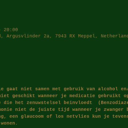
– 20:00
d, Argusvlinder 2a, 7943 RX Meppel, Netherlan
ie gaat niet samen met gebruik van alcohol en
niet geschikt wanneer je medicatie gebruikt o
e die het zenuwstelsel beinvloedt  (Benzodiaz
monie niet de juiste tijd wanneer je zwanger 
ng, een glaucoom of los netvlies kun je teven
jwonen.