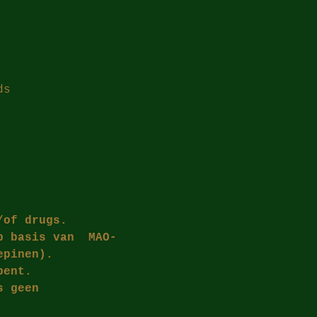
ds
/of drugs.
p basis van  MAO-
epinen).
bent.
s geen 