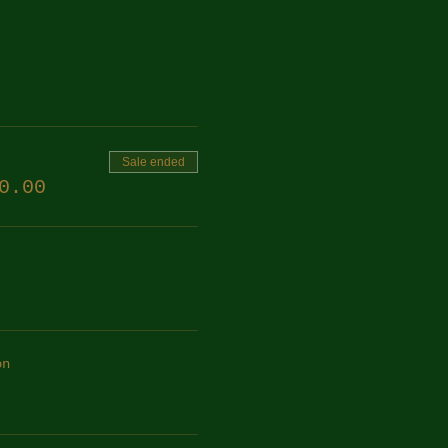
Sale ended
0.00
on