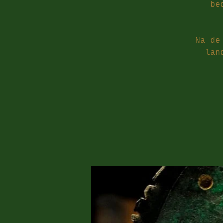
be
Na de
lan