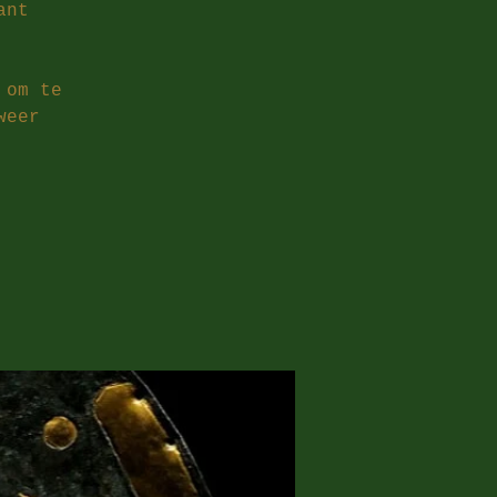
ant
 om te
weer